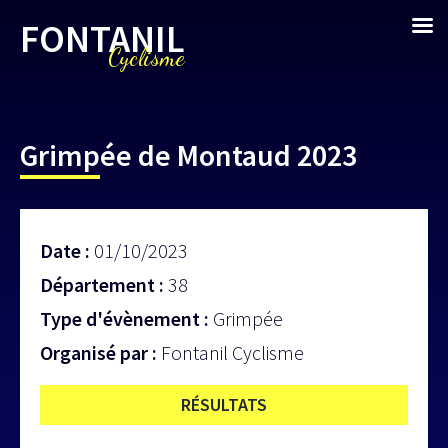
FONTANIL
Cyclisme
Grimpée de Montaud 2023
Date :
01/10/2023
Département :
38
Type d'évènement :
Grimpée
Organisé par :
Fontanil Cyclisme
RÉSULTATS